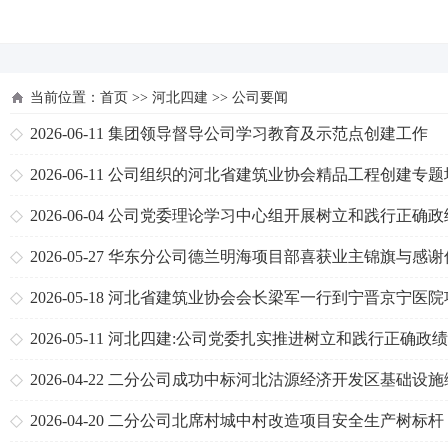
河北四建
当前位置：
首页
>>
河北四建
>>
公司要闻
2026-06-11
集团领导督导公司学习教育及示范点创建工作
2026-06-11
公司组织的河北省建筑业协会精品工程创建专题
圆满举办
2026-06-04
公司党委理论学习中心组开展树立和践行正确政
专题学习
2026-05-27
华东分公司德兰明海项目部喜获业主锦旗与感谢
2026-05-18
河北省建筑业协会会长梁军一行到宁晋京宁医院
检查指导工作
2026-05-11
河北四建:公司党委扎实推进树立和践行正确政
学习教育
2026-04-22
二分公司成功中标河北沽源经济开发区基础设施
提升建设项目第二标段
2026-04-20
二分公司北席村城中村改造项目安全生产树标杆