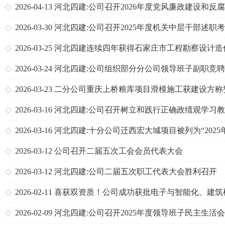
2026-04-13
河北四建:公司召开2026年度党风廉政建设和反
工作会议
2026-03-30
河北四建:公司召开2025年度机关中层干部述职
大会
2026-03-25
河北四建连续四年获得石家庄市工程勘察设计造
询行业先进单位荣誉称号
2026-03-24
河北四建:公司组织部分分公司领导班子副职竞聘
2026-03-23
二分公司重庆上桥粮库项目滑模施工获建设方称
2026-03-16
河北四建:公司召开树立和践行正确政绩观学习
启动部署会
2026-03-16
河北四建:十分公司迁西宏大城项目被列为“2025
北省建设工程安全生产标准化工地交流展示项目”
2026-03-12
公司召开二届五次工会会员代表大会
2026-03-12
河北四建:公司二届五次职工代表大会胜利召开
2026-02-11
喜获双资质！公司成功获批电子与智能化、建筑
安装专业承包贰级资质
2026-02-09
河北四建:公司召开2025年度领导班子民主生活会