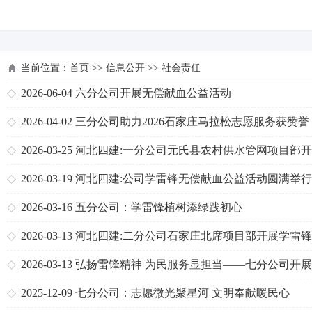
河北四建
当前位置：
首页
>>
信息公开
>>
社会责任
2026-06-04
六分公司开展无偿献血公益活动
2026-04-02
三分公司助力2026石家庄马拉松志愿服务获赞誉
2026-03-25
河北四建:一分公司元氏县农村供水管网项目部
乡村节水宣传志愿服务活动
2026-03-19
河北四建:公司学雷锋无偿献血公益活动圆满举行
2026-03-16
五分公司：学雷锋植树添绿践初心
2026-03-13
河北四建:二分公司石家庄北席项目部开展学雷
列志愿服务活动
2026-03-13
弘扬雷锋精神 为民服务显担当——七分公司开展
雷锋”主题实践活动
2025-12-09
七分公司：志愿微光聚星河 文明奉献暖民心