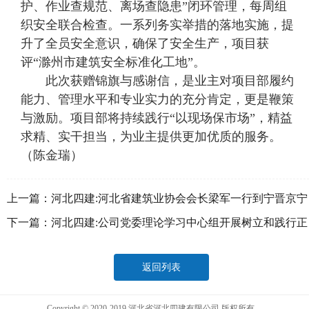
护、作业查规范、离场查隐患”闭环管理，每周组
织安全联合检查。一系列务实举措的落地实施，提
升了全员安全意识，确保了安全生产，项目获
评“滁州市建筑安全标准化工地”。
此次获赠锦旗与感谢信，是业主对项目部履约
能力、管理水平和专业实力的充分肯定，更是鞭策
与激励。项目部将持续践行“以现场保市场”，精益
求精、实干担当，为业主提供更加优质的服务。
（陈金瑞）
上一篇：
河北四建:河北省建筑业协会会长梁军一行到宁晋京宁
医院项目检查指导工作
下一篇：
河北四建:公司党委理论学习中心组开展树立和践行正
确政绩观专题学习
返回列表
Copyright © 2020-2019 河北省河北四建有限公司 版权所有