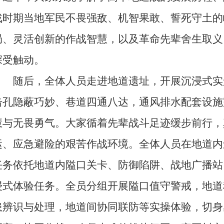
战时期当地军民不畏强敌、机智果敢、誓死守土的
局、灵活创新的作战智慧，以及革命先辈舍生取义
深受触动。
随后，全体人员走进地道遗址，开展沉浸式实
击孔隐蔽巧妙、巷道四通八达，通风排水配套设施
慧与无畏勇气。大家循着先辈战斗足迹缓步前行，
运、应急避险的艰苦作战环境。全体人员在地道内
任务依托地道内隘口关卡、防御陷阱、战地广播站
浸式体验任务。全员分组开展隘口值守警戒，地道
患辨识与处理，地道间协同联防等实操体验，切身